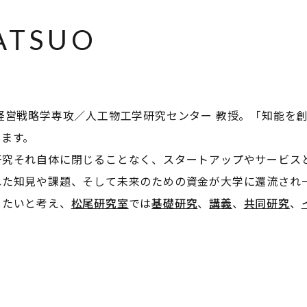
ATSUO
経営戦略学専攻／人工物工学研究センター 教授。「知能を
います。
研究それ自体に閉じることなく、スタートアップやサービス
れた知見や課題、そして未来のための資金が大学に還流され
したいと考え、
松尾研究室
では
基礎研究
、
講義
、
共同研究
、