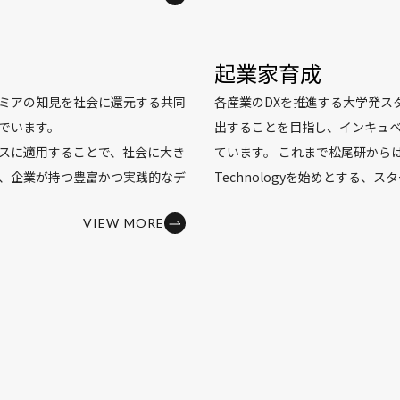
しての部分的な知見はたくさんあ
ち早く講座を企画し、手を動か
う仕組みによって、我々がこのよ
ることができる機会を提供して
起業家育成
、学習できるのか、言葉をしゃべ
特に2014年から開講している
グ
るのかなど、謎だらけなのです。
ンス寄付講座（GCI寄付講座）
で
ミアの知見を社会に還元する共同
各産業のDXを推進する大学発ス
間の知能という仕組みを解明した
様から協力を得て、これまで延べ1
でいます。
出することを目指し、インキュ
イエンスの基礎〜機械学習スキ
スに適用することで、社会に大き
ています。 これまで松尾研からはGu
る研究としては、深層生成モデ
した。東大生はもとより、全国
、企業が持つ豊富かつ実践的なデ
Technologyを始めとする、
習などの基礎技術の開発を行って
短大生、専門学校生、高専生、
、研究開発を加速させることを目
した。私個人としても高専DCO
(world models) を知能を工
です。社会人についても、メタ
VIEW MORE
は前述の通り「知能を創る」ため
すが、直近では高専生や中高校
であるととらえ、ロボット操作へ
員受講者や、ライフイベント（
ことなく、様々な専門家たちが集
志す事例も出てきています。 松
います。松尾研究室では、実世界
の方も一部受け付けています。
研究活動を行っています。 こう
プ企業の育成を通じ、最新技術
研究開発コミュニティとして
将来に向けての基礎研究をしっ
還元していく際にも、当然ながら
よる新しいエコシステムの実現
d Intelligence Lab)を運営してい
く産業界に貢献するような研究
、画像認識だけを扱うという事な
ーズに合わせた技術を用い、課題
いては、大規模言語モデ
や、研究開発から得られた知見を活