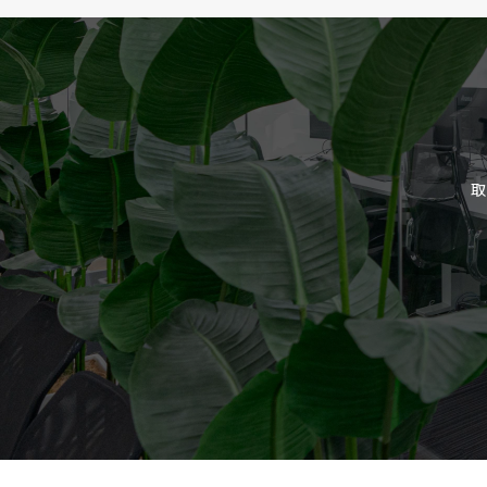
かした
大規模言語モデル講
また、急速に蓄積が進む神
算機能を支える、情報表現
クチャなどを解き明かす研
研究室メンバーの論文はこ
（ICLR、NeurIPS、I
学系研究科長賞を始めとす
門性をもつ研究者が集まり
論文の輪読会や海外の第一
会・意見交換会を開催する
活躍できる環境を整えてい
研究室では、
ディープラー
もに、
DL hacks
という実
ます。2015年度からは
デ
現在年間約1万名の学生・
講義修了生は人工知能の学