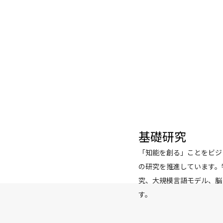
基礎研究
「知能を創る」ことをビジ
の研究を推進しています。
究、大規模言語モデル、脳
す。
人工知能は約60年の歴史
究では、知能の仕組みや脳