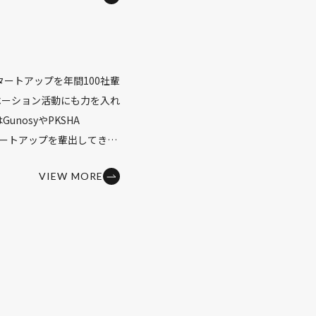
しながら実践的に理解を深め
います。
ローバル消費インテリジェ
は、経済産業省および企業
タートアップを年間100社輩
0,000名以上にデータサ
ベーション活動にも力を入れ
ル習得の機会を提供してきま
nosyやPKSHA
の学生（大学院生、大学生、
スタートアップを輩出してきま
高校生、中学生）が受講可能
Nの実行委員長を務めていま
バース工学部の法人会員の社
VIEW MORE
生など、優秀な若者が起業を
介護・育児等）による休職者
尾研は今後もスタートアッ
を社会に還元し、産学連携に
かり行いながら、同時に、広
に取り組んでまいります。
室の形を目指しています。