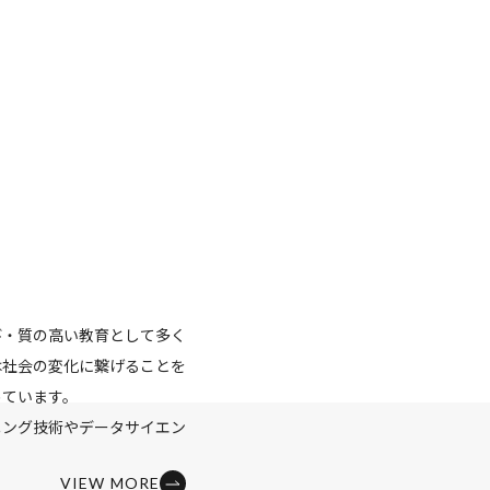
び・質の高い教育として多く
は社会の変化に繋げることを
めています。
ニング技術やデータサイエン
ーシップ教育と幅広いテーマ
VIEW MORE
どの最新技術に関しても、い