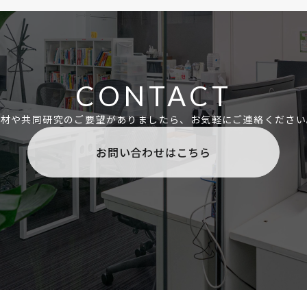
座
を実施しています。
経科学知見を踏まえつつ、脳の計
、機構、アルゴリズム、アーキテ
究にも取り組んでいます。
CONTACT
れまでトップティアの国際学会
CML）にも数多く採録され、学生も工
取材や共同研究のご要望がありましたら、
お気軽にご連絡ください
る賞を受賞しています。様々な専
お問い合わせはこちら
切磋琢磨する環境で、毎週の最新
人者や外部有識者を招いた講演
など、意欲のある学生・研究者が
ます。
ニングの輪読
を毎週開催するとと
装に関しての勉強会も開催してい
ィープラーニングの講義
を行い、
社会人が講義を受講しています。
術・産業界で広く活躍していま