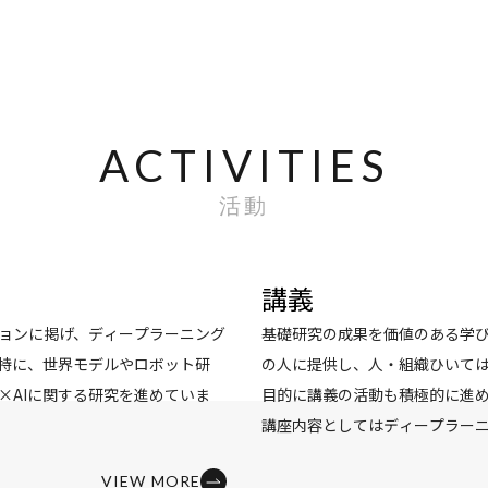
ACTIVITIES
活動
講義
ョンに掲げ、ディープラーニング
基礎研究の成果を価値のある学
特に、世界モデルやロボット研
の人に提供し、人・組織ひいて
×AIに関する研究を進めていま
目的に講義の活動も積極的に進
講座内容としてはディープラー
がある分野ですが、これまでの研
スの基礎から、アントレプレナ
VIEW MORE
の構造についてほとんど分かって
を網羅し、大規模言語モデルな