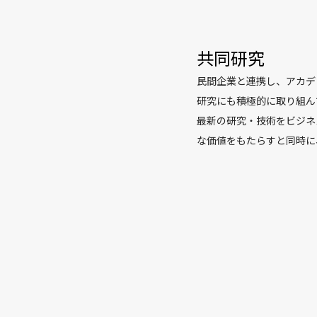
いません。もちろん脳に関
りますが、そもそもどうい
共同研究
うな認識をもっているのか
れるのか、意識をもってい
民間企業と連携し、アカデ
私はこれを解き明かし、人
研究にも積極的に取り組ん
いと思っています。
最新の研究・技術をビジネ
ディープラーニングに関す
な価値をもたらすと同時に
ル、深層強化学習、表現学
ータを活用することにより
います。特に最近は世界モデル 
指しています。 松尾研で
学的に実現する重要な技術
に特定のモデルに特化する
の応用などにも取り組んで
まりダイバーシティのある
での知能の実現を目指した
いった技術シーズを社会に
TRAIL (Tokyo Robot An
自然言語処理だ けを扱う
ます。
く、企業の抱える様々なニ
大規模言語モデル研究にお
解決に取り組んでいます。
ル“
Weblab-10B
”の公開