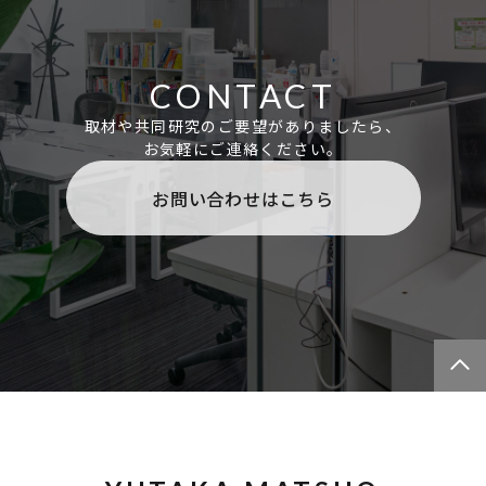
現在年間約1万名の学生・社会人が講義を受講しています。
講義修了生は人工知能の学術・産業界で広く活躍していま
す。
CONTACT
人工知能の動向については、2015年3月に刊行された「人工
取材や共同研究のご要望がありましたら、
知能は人間を超えるか」が参考になると思います。「大川出
お気軽にご連絡ください。
版賞」「ビジネス本大賞 審査員特別賞」を受賞しました。
お問い合わせはこちら
また、モントリオール大学Bengio先生らの著書であ
る"Deep Learning"や、Richard S.Sutton先生の”強化学
習”を研究室メンバーが中心となり翻訳しました。