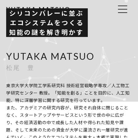
YUTAKA MATSUO
シリコンバレーに並ぶ
エコシステムをつくる
ACTIVITIES
知能の謎を解き明かす
PROFILE
INFORMATION
PUBLICATION
YUTAKA MATSUO
ACCESS
EN
松尾 豊
東京大学大学院工学系研究科 技術経営戦略学専攻／人工物工
学研究センター 教授。「知能を創る」ことを目的に、人工知
能、特に深層学習に関する研究を行っています。
また、アカデミアの研究内容が、研究それ自体に閉じること
なく、スタートアップやサービスという形で世の中に広が
り、その経済活動の中で成長した人材や得られた知見や課
題、そして未来のための資金が大学に還流され一層研究が進
んでいく。このようなエコシステムを東大・本郷で実現した