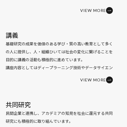
人工知能は約60年の歴史がある分野ですが、これまでの研
VIEW MORE
究では、知能の仕組みや脳の構造についてほとんど分かって
いません。もちろん脳に関しての部分的な知見はたくさんあ
りますが、そもそもどういう仕組みによって、我々がこのよ
講義
うな認識をもっているのか、学習できるのか、言葉をしゃべ
基礎研究の成果を価値のある学び・質の高い教育として多く
れるのか、意識をもっているのかなど、謎だらけなのです。
の人に提供し、人・組織ひいては社会の変化に繋げることを
私はこれを解き明かし、人間の知能という仕組みを解明した
目的に講義の活動も積極的に進めています。
いと思っています。
講座内容としてはディープラーニング技術やデータサイエン
ディープラーニングに関する研究としては、深層生成モデ
スの基礎から、アントレプレナーシップ教育と幅広いテーマ
ル、深層強化学習、表現学習などの基礎技術の開発を行って
VIEW MORE
を網羅し、大規模言語モデルなどの最新技術に関しても、い
います。特に最近は世界モデル (world models) を知能を工
ち早く講座を企画し、手を動かしながら実践的に理解を深め
学的に実現する重要な技術であるととらえ、ロボット操作へ
ることができる機会を提供しています。
の応用などにも取り組んでいます。松尾研究室では、実世界
共同研究
特に2014年から開講している
グローバル消費インテリジェ
での知能の実現を目指した研究開発コミュニティとして
民間企業と連携し、アカデミアの知見を社会に還元する共同
ンス寄付講座（GCI寄付講座）
では、経済産業省および企業
TRAIL (Tokyo Robot And Intelligence Lab)を運営してい
研究にも積極的に取り組んでいます。
様から協力を得て、これまで延べ10,000名以上にデータサ
ます。