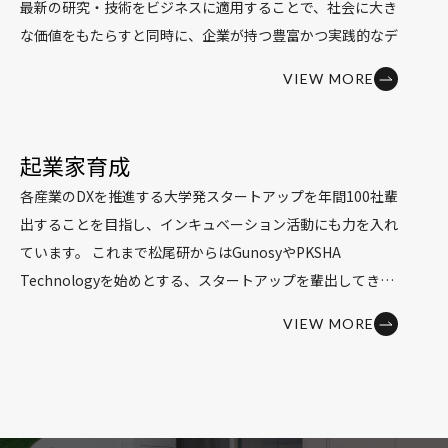
最新の研究・技術をビジネスに適用することで、社会に大き
イエンスの基礎〜機械学習スキル習得の機会を提供してきま
大規模言語モデル研究においては、大規模言語モデ
な価値をもたらすと同時に、企業が持つ豊富かつ実践的なデ
した。東大生はもとより、全国の学生（大学院生、大学生、
ル“
Weblab-10B
”の公開や、研究開発から得られた知見を活
ータを活用することにより、研究開発を加速させることを目
短大生、専門学校生、高専生、高校生、中学生）が受講可能
かした
大規模言語モデル講座
を実施しています。
VIEW MORE
指しています。 松尾研では前述の通り「知能を創る」ため
です。社会人についても、メタバース工学部の法人会員の社
また、急速に蓄積が進む神経科学知見を踏まえつつ、脳の計
に特定のモデルに特化することなく、様々な専門家たちが集
員受講者や、ライフイベント（介護・育児等）による休職者
算機能を支える、情報表現、機構、アルゴリズム、アーキテ
まりダイバーシティのある研究活動を行っています。 こう
の方も一部受け付けています。
起業家育成
クチャなどを解き明かす研究にも取り組んでいます。
いった技術シーズを社会に還元していく際にも、当然ながら
将来に向けての基礎研究をしっかり行いながら、同時に、広
研究室メンバーの論文はこれまでトップティアの国際学会
各産業のDXを推進する大学発スタートアップを年間100社輩
自然言語処理だ けを扱う、画像認識だけを扱うという事な
く産業界に貢献するような研究室の形を目指しています。
（ICLR、NeurIPS、ICML）にも数多く採録され、学生も工
出することを目指し、インキュベーション活動にも力を入れ
く、企業の抱える様々なニーズに合わせた技術を用い、課題
学系研究科長賞を始めとする賞を受賞しています。様々な専
ています。 これまで松尾研からはGunosyやPKSHA
解決に取り組んでいます。
門性をもつ研究者が集まり切磋琢磨する環境で、毎週の最新
Technologyを始めとする、スタートアップを輩出してきま
論文の輪読会や海外の第一人者や外部有識者を招いた講演
した。私個人としても高専DCONの実行委員長を務めていま
VIEW MORE
会・意見交換会を開催するなど、意欲のある学生・研究者が
すが、直近では高専生や中高校生など、優秀な若者が起業を
活躍できる環境を整えています。
志す事例も出てきています。 松尾研は今後もスタートアッ
研究室では、
ディープラーニングの輪読
を毎週開催するとと
プ企業の育成を通じ、最新技術を社会に還元し、産学連携に
もに、
DL hacks
という実装に関しての勉強会も開催してい
よる新しいエコシステムの実現に取り組んでまいります。
ます。2015年度からは
ディープラーニングの講義
を行い、